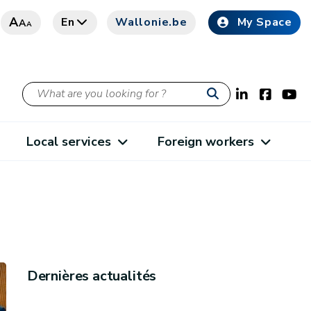
A
En
Wallonie.be
My Space
A
A
Local services
Foreign workers
Dernières actualités