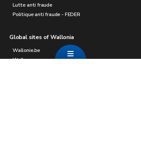
Lutte anti fraude
Politique anti fraude - FEDER
Global sites of Wallonia
Wallonie.be
Walloon government
Public service of Wallonia
Wallex
Geoportal
Jobs
Contact us