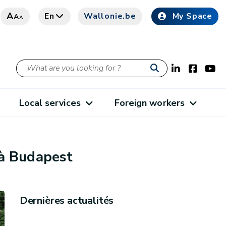
A
En
Wallonie.be
My Space
A
A
Local services
Foreign workers
 à Budapest
Dernières actualités