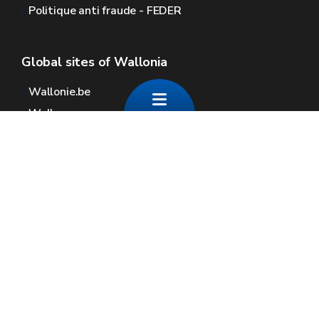
Politique anti fraude - FEDER
Global sites of Wallonia
Wallonie.be
Walloon government
Public service of Wallonia
Wallex
Geoportal
Jobs
Contact us