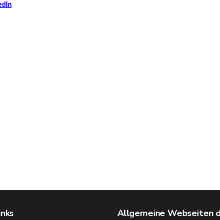
edIn
inks
Allgemeine Webseiten 