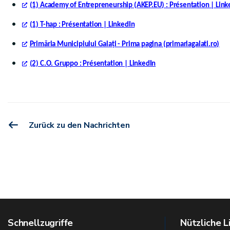
(1) Academy of Entrepreneurship (AKEP.EU) : Présentation | Link
(1) T-hap : Présentation | LinkedIn
Primăria Municipiului Galați - Prima pagina (primariagalati.ro)
(2) C.O. Gruppo : Présentation | LinkedIn
Zurück zu den Nachrichten
Schnellzugriffe
Nützliche L