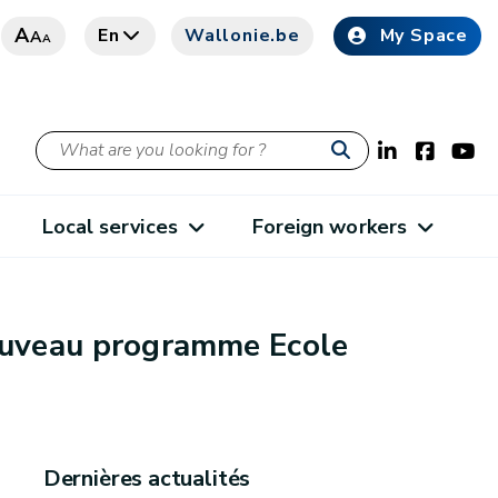
A
En
Wallonie.be
My Space
A
A
Local services
Foreign workers
nouveau programme Ecole
Dernières actualités