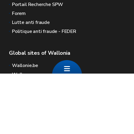
Portail Recherche SPW
Forem
Lutte anti fraude
Politique anti fraude - FEDER
Global sites of Wallonia
Wallonie.be
Walloon government
Public service of Wallonia
Wallex
Geoportal
Jobs
Contact us