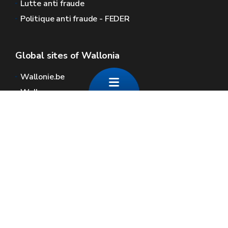
Lutte anti fraude
Politique anti fraude - FEDER
Global sites of Wallonia
Wallonie.be
Walloon government
Public service of Wallonia
Wallex
Geoportal
Jobs
Contact us