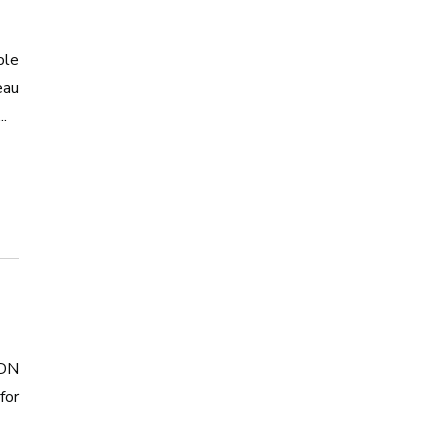
ole
eau
.
ADN
for