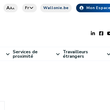
A
Fr
Wallonie.be
Mon Espac
A
A
Services de
Travailleurs
proximité
étrangers