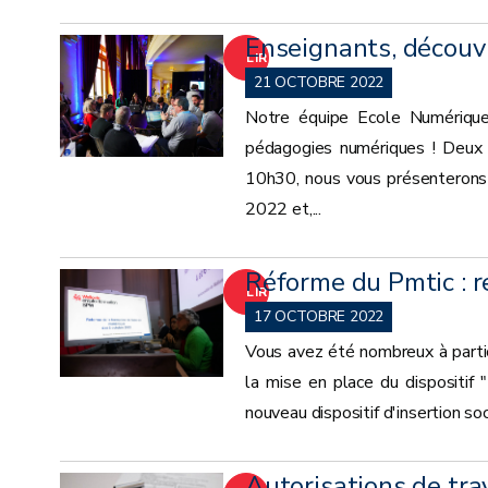
Enseignants, découv
LIRE
21 OCTOBRE 2022
LA
Notre équipe Ecole Numérique
pédagogies numériques ! Deux 
SUITE
10h30, nous vous présenterons
2022 et,...
Réforme du Pmtic : r
LIRE
17 OCTOBRE 2022
LA
Vous avez été nombreux à partic
la mise en place du dispositif
SUITE
nouveau dispositif d'insertion so
Autorisations de trav