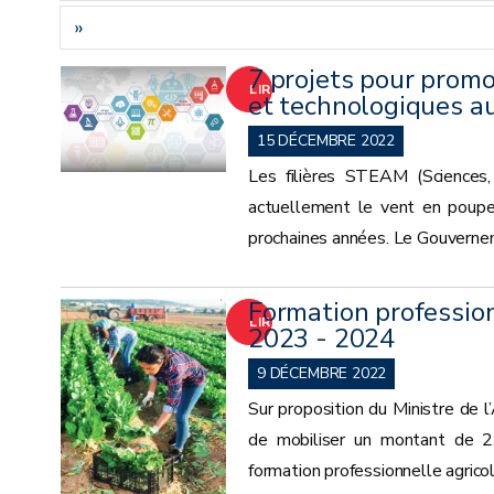
»
7 projets pour promo
LIRE
et technologiques a
LA
15 DÉCEMBRE 2022
Les filières STEAM (Sciences,
SUITE
actuellement le vent en poupe 
prochaines années. Le Gouverneme
Formation profession
LIRE
2023 - 2024
LA
9 DÉCEMBRE 2022
Sur proposition du Ministre de
SUITE
de mobiliser un montant de 2
formation professionnelle agricol