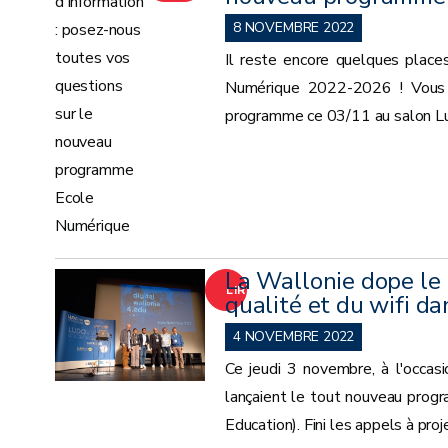
LA
8 NOVEMBRE 2022
Il reste encore quelques places
SUITE
Numérique 2022-2026 ! Vous n'
programme ce 03/11 au salon Ludo
La Wallonie dope le 
LIRE
qualité et du wifi da
LA
4 NOVEMBRE 2022
Ce jeudi 3 novembre, à l'occas
SUITE
lançaient le tout nouveau prog
Education). Fini les appels à pro