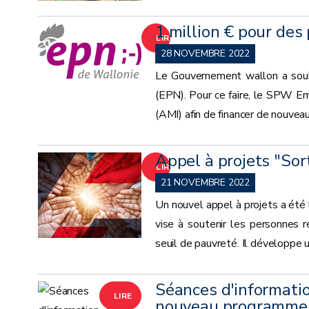
1 million € pour des
LIRE
28 NOVEMBRE 2022
LA
Le Gouvernement wallon a souha
(EPN). Pour ce faire, le SPW Emp
SUITE
(AMI) afin de financer de nouveau
Appel à projets "Sor
LIRE
21 NOVEMBRE 2022
LA
Un nouvel appel à projets a été 
vise à soutenir les personnes r
SUITE
seuil de pauvreté. Il développe u
Séances d'informatio
LIRE
nouveau programme