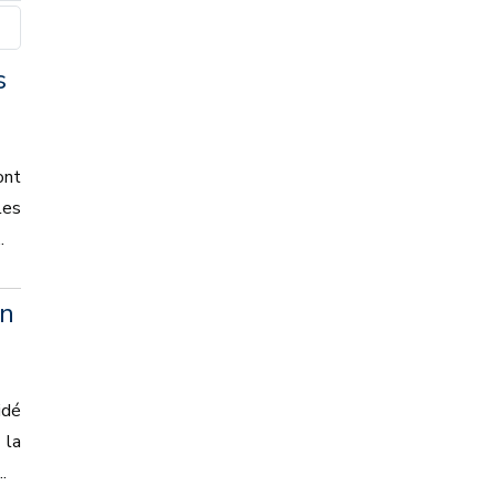
s
ont
les
.
en
idé
 la
.