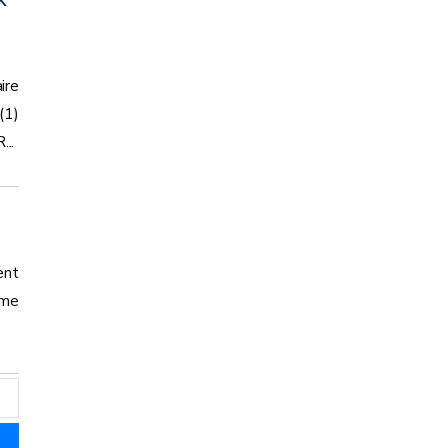
ire
(1)
..
ent
ème