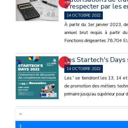
LIRE
à respecter par les
LA
14 OCTOBRE 2022
À partir du 1er janvier 2023, de
SUITE
annuel brut requis à partir 
Fonctions dirigeantes 78.704 E
Les Startech's Days 
LIRE
14 OCTOBRE 2022
LA
Les ' se tiendront les 13, 14 e
de promotion des métiers techni
SUITE
primaire jusqu’au supérieur pour
«
1