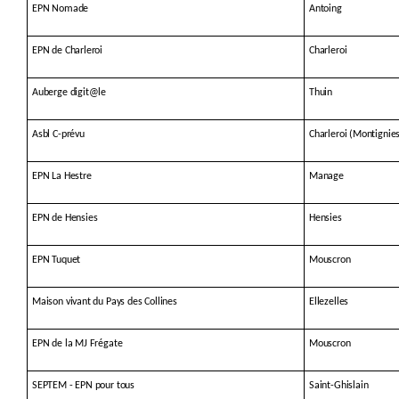
EPN Nomade
Antoing
EPN de Charleroi
Charleroi
Auberge digit@le
Thuin
Asbl C-prévu
Charleroi (Montignie
EPN La Hestre
Manage
EPN de Hensies
Hensies
EPN Tuquet
Mouscron
Maison vivant du Pays des Collines
Ellezelles
EPN de la MJ Frégate
Mouscron
SEPTEM - EPN pour tous
Saint-Ghislain