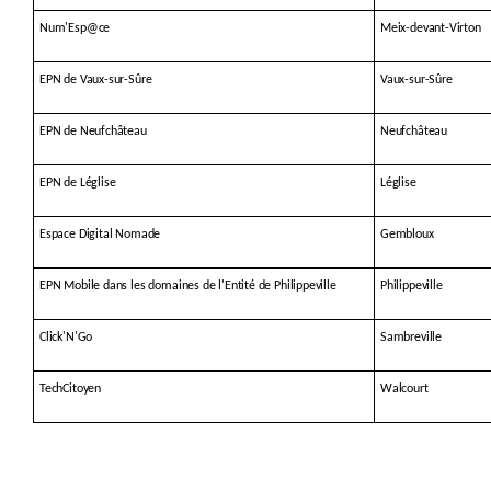
Num'Esp@ce
Meix-devant-Virton
EPN de Vaux-sur-Sûre
Vaux-sur-Sûre
EPN de Neufchâteau
Neufchâteau
EPN de Léglise
Léglise
Espace Digital Nomade
Gembloux
EPN Mobile dans les domaines de l'Entité de Philippeville
Philippeville
Click'N'Go
Sambreville
TechCitoyen
Walcourt