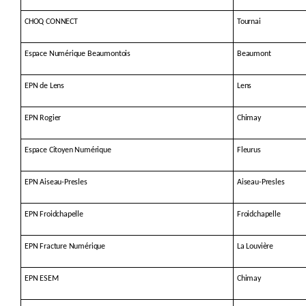
CHOQ CONNECT
Tournai
Espace Numérique Beaumontois
Beaumont
EPN de Lens
Lens
EPN Rogier
Chimay
Espace Citoyen Numérique
Fleurus
EPN Aiseau-Presles
Aiseau-Presles
EPN Froidchapelle
Froidchapelle
EPN Fracture Numérique
La Louvière
EPN ESEM
Chimay