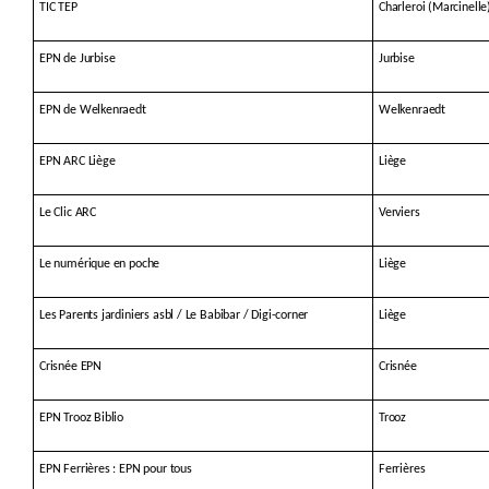
TIC TEP
Charleroi (Marcinelle
EPN de Jurbise
Jurbise
EPN de Welkenraedt
Welkenraedt
EPN ARC Liège
Liège
Le Clic ARC
Verviers
Le numérique en poche
Liège
Les Parents jardiniers asbl / Le Babibar / Digi-corner
Liège
Crisnée EPN
Crisnée
EPN Trooz Biblio
Trooz
EPN Ferrières : EPN pour tous
Ferrières