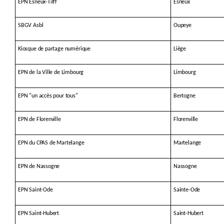
EPN Esneux-Tilff
Esneux
SBGV Asbl
Oupeye
Kiosque de partage numérique
Liège
EPN de la Ville de Limbourg
Limbourg
EPN "un accès pour tous"
Bertogne
EPN de Florenville
Florenville
EPN du CPAS de Martelange
Martelange
EPN de Nassogne
Nassogne
EPN Saint-Ode
Sainte-Ode
EPN Saint-Hubert
Saint-Hubert