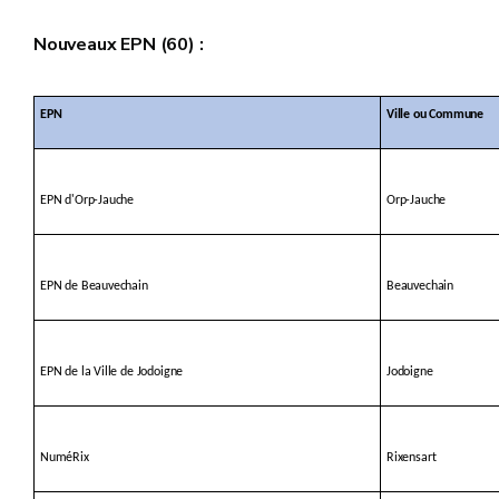
Nouveaux EPN (60) :
EPN
Ville ou Commune
EPN d'Orp-Jauche
Orp-Jauche
EPN de Beauvechain
Beauvechain
EPN de la Ville de Jodoigne
Jodoigne
NuméRix
Rixensart