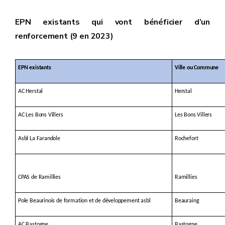
EPN existants qui vont bénéficier d’un
renforcement (9 en 2023)
EPN existants
Ville ou Commune
AC Herstal
Herstal
AC Les Bons Villers
Les Bons Villers
Asbl La Farandole
Rochefort
CPAS de Ramillies
Ramillies
Pole Beaurinois de formation et de développement asbl
Beauraing
AC Bastogne
Bastogne