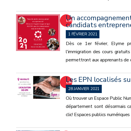
Un accompagnement e
LIRE
candidats entreprene
LA
1 FÉVRIER 2021
Dès ce 1er février, Elyme pr
SUITE
l'immigration des cours gratuit
permettront aux apprenants de dé
Les EPN localisés su
LIRE
28 JANVIER 2021
LA
Où trouver un Espace Public Nu
département sont désormais car
SUITE
clic! Espaces publics numériques 