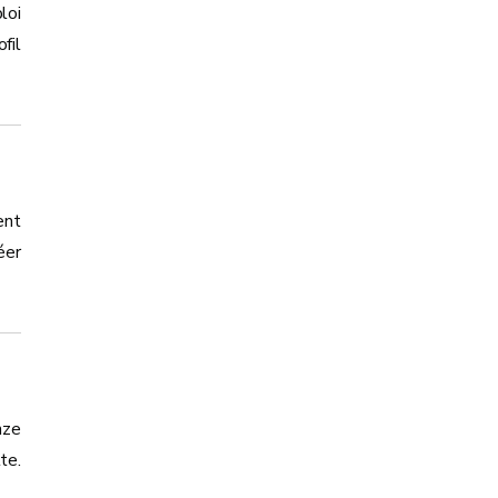
loi
fil
ent
éer
nze
te.