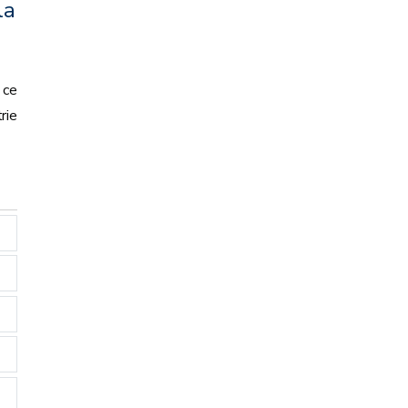
la
 ce
rie