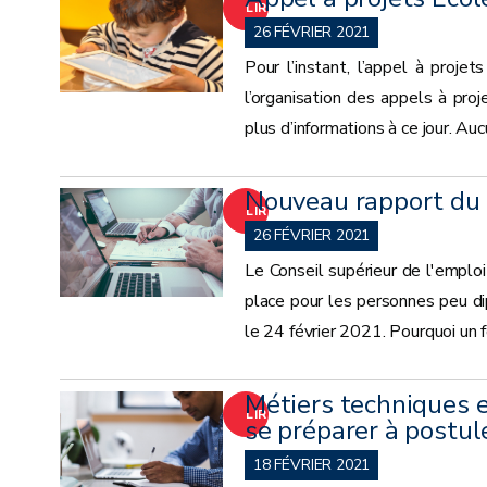
LIRE
26 FÉVRIER 2021
LA
Pour l’instant, l’appel à proj
l’organisation des appels à pr
SUITE
plus d’informations à ce jour. Au
Nouveau rapport du C
LIRE
26 FÉVRIER 2021
LA
Le Conseil supérieur de l'emplo
place pour les personnes peu di
SUITE
le 24 février 2021. Pourquoi un 
Métiers techniques e
LIRE
se préparer à postul
LA
18 FÉVRIER 2021