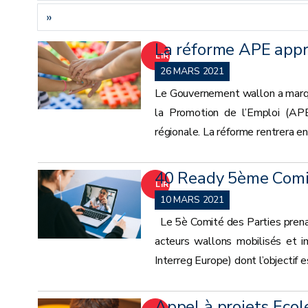
»
La réforme APE app
LIRE
26 MARS 2021
LA
Le Gouvernement wallon a marqué
la Promotion de l’Emploi (APE
SUITE
régionale. La réforme rentrera en
40 Ready 5ème Comit
LIRE
10 MARS 2021
LA
Le 5è Comité des Parties prenant
acteurs wallons mobilisés et i
SUITE
Interreg Europe) dont l’objectif 
Appel à projets Ecol