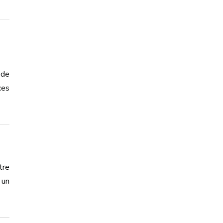
 de
ces
tre
 un