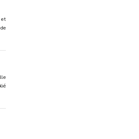
 et
 de
lle
lié