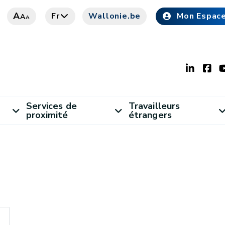
A
Fr
Wallonie.be
Mon Espac
A
A
Services de
Travailleurs
proximité
étrangers