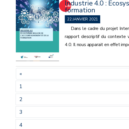
Industrie 4.0 : Ecos
LIRE
formation
LA
22 JANVIER 2021
Dans le cadre du projet Inter
SUITE
rapport descriptif du contexte
4.0. Il nous apparait en effet imp
«
1
2
3
4