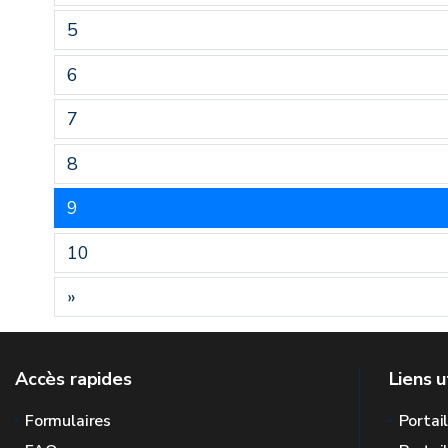
5
6
7
8
9
10
»
Accès rapides
Liens u
Formulaires
Portai