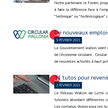
Notre partenaire, le Forem, prop
SUITE
à faire la différence face à l'e
"technique" ou "technologique" co
De nouveaux emplois 
LIRE
5 FÉVRIER 2021
LA
Le Gouvernement wallon vient d
de l’économie circulaire : Circu
SUITE
de nouvelles activités à haut po
11 tutos pour reven
LIRE
2 FÉVRIER 2021
LA
Le Réseau Wallon de Lutte con
tutoriels abordant différentes 
SUITE
Les contenus choisis pour ces tu