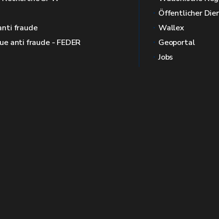
Öffentlicher Die
anti fraude
Wallex
que anti fraude - FEDER
Geoportal
Jobs