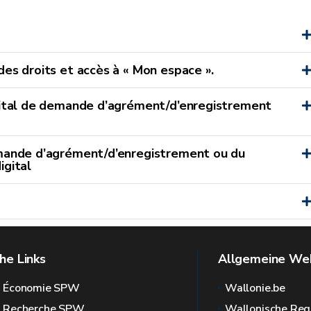
es droits et accès à « Mon espace ».
gital de demande d’agrément/d’enregistrement
emande d’agrément/d’enregistrement ou du
igital
he Links
Allgemeine Web
l Économie SPW
Wallonie.be
l Recherche SPW
Wallonische Reg