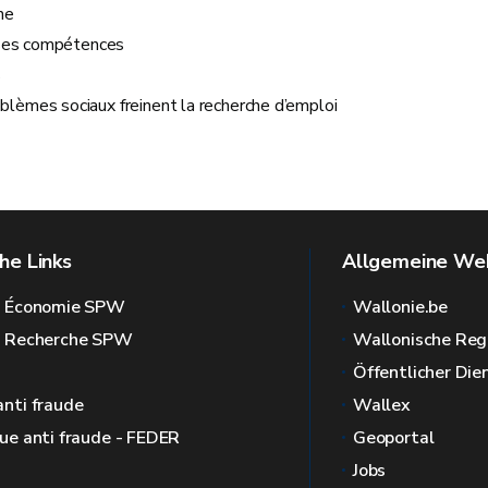
ne
r ses compétences
s
blèmes sociaux freinent la recherche d’emploi
he Links
Allgemeine Web
l Économie SPW
Wallonie.be
l Recherche SPW
Wallonische Reg
Öffentlicher Die
anti fraude
Wallex
que anti fraude - FEDER
Geoportal
Jobs