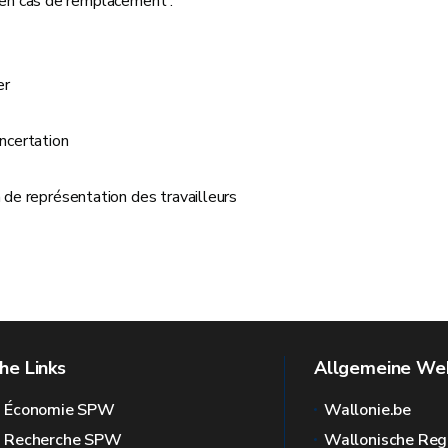
 en cas de remplacement :
er
ncertation
 de représentation des travailleurs
he Links
Allgemeine Web
l Économie SPW
Wallonie.be
l Recherche SPW
Wallonische Reg