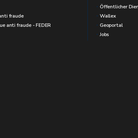
Öffentlicher Die
anti fraude
Wallex
que anti fraude - FEDER
Geoportal
Jobs