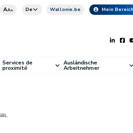
A
De
Wallonie.be
Mein Bereic
A
A
Services de
Ausländische
proximité
Arbeitnehmer
SBL.