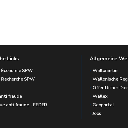
he Links
Allgemeine Web
l Économie SPW
Wallonie.be
l Recherche SPW
Wallonische Reg
Öffentlicher Die
anti fraude
Wallex
que anti fraude - FEDER
Geoportal
Jobs