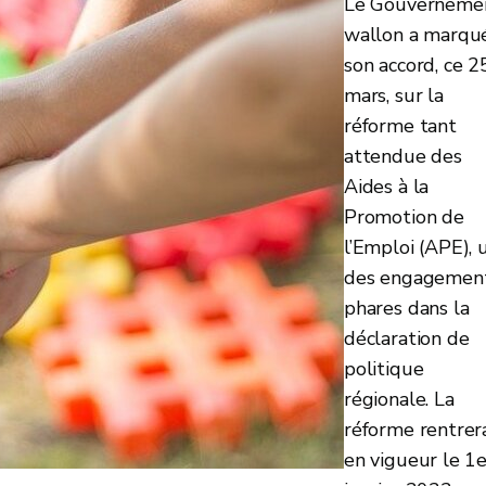
Le Gouverneme
wallon a marqu
son accord, ce 2
mars, sur la
réforme tant
attendue des
Aides à la
Promotion de
l’Emploi (APE), 
des engagemen
phares dans la
déclaration de
politique
régionale. La
réforme rentrer
en vigueur le 1e