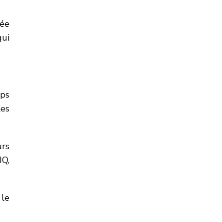
tée
qui
mps
les
urs
IQ,
 le