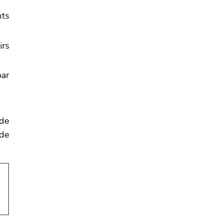
nts
irs
par
 de
 de