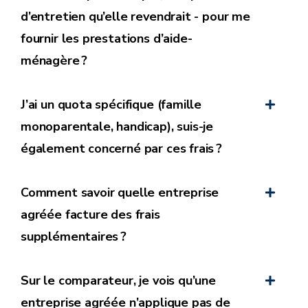
d’entretien qu’elle revendrait - pour me
fournir les prestations d’aide-
Les frais supplémentaires
ne peuvent
pas être
ménagère ?
payés au moyen de titres-services
;
L’entreprise doit informer préalablement l’utilisateur
J’ai un quota spécifique (famille
de manière claire et non équivoque de la mise en
monoparentale, handicap), suis-je
place ou de l’augmentation des frais
également concerné par ces frais ?
supplémentaires ;
L’entreprise
doit solliciter l’accord de
Comment savoir quelle entreprise
l’utilisateur
avant la mise en place de frais
supplémentaires.
agréée facture des frais
supplémentaires ?
Cela implique que ces frais doivent être rédigés
de
manière transparente, claire et compréhensible
dans le contrat (ou l’avenant) de l’utilisateur avec
Sur le comparateur, je vois qu’une
l’entreprise agréée ;
entreprise agréée n’applique pas de