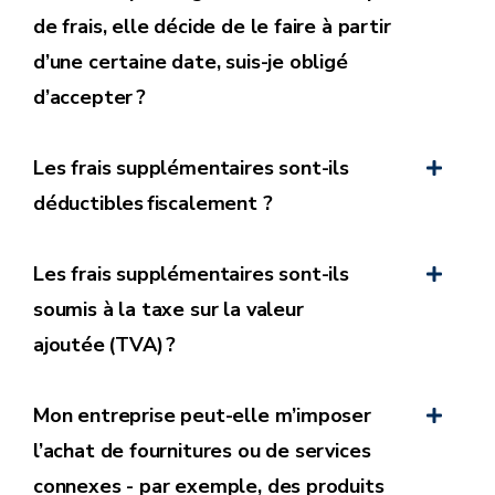
de frais, elle décide de le faire à partir
d’une certaine date, suis-je obligé
d’accepter ?
Les frais supplémentaires sont-ils
déductibles fiscalement ?
Les frais supplémentaires sont-ils
soumis à la taxe sur la valeur
ajoutée (TVA) ?
En cas d’accord, la relation contractuelle avec
l’entreprise se poursuit.
Mon entreprise peut-elle m’imposer
En cas de désaccord, la relation contractuelle avec
l’achat de fournitures ou de services
l’entreprise prend fin.
connexes - par exemple, des produits