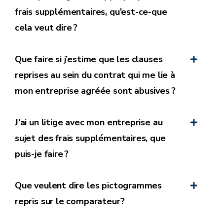
Si le contrat est conclu à durée indéterminée,
frais supplémentaires, qu’est-ce-que
l’entreprise peut se réserver le droit de modifier
cela veut dire ?
unilatéralement les frais supplémentaires, il lui
revient alors d’
informer le consommateur de ces
Que faire si j’estime que les clauses
modifications individuellement et de manière
reprises au sein du contrat qui me lie à
active.
À cette occasion l’entreprise doit informer
mon entreprise agréée sont abusives ?
l’utilisateur de manière claire et compréhensible,
notamment qu’
il a le droit de mettre fin au
contrat s’il n’est pas d’accord avec ces
J’ai un litige avec mon entreprise au
modifications ;
sujet des frais supplémentaires, que
es frais ne peuvent pas être appliqués de façon
puis-je faire ?
rétroactive ;
L’entreprise doit fournir
un document justifiant les
Que veulent dire les pictogrammes
montants réclamés
.
repris sur le comparateur?