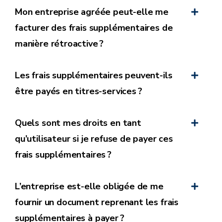
Mon entreprise agréée peut-elle me
Cela correspond à l’activité de
facturer des frais supplémentaires de
repassage en centrale.
manière rétroactive ?
Cela correspond à l’activité de
Les frais supplémentaires peuvent-ils
courses ménagères.
être payés en titres-services ?
Cela correspond à l’activité
Quels sont mes droits en tant
d’aide-ménagère à domicile.
qu’utilisateur si je refuse de payer ces
frais supplémentaires ?
Cela correspond à l’activité de
transport de personne à mobilité
réduite.
L’entreprise est-elle obligée de me
fournir un document reprenant les frais
supplémentaires à payer ?