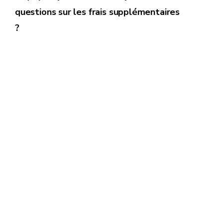
questions sur les frais supplémentaires
?
titresservices@forem.be
071/23.15.53