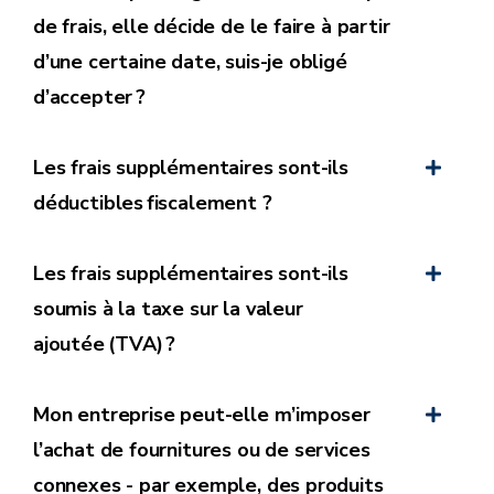
de frais, elle décide de le faire à partir
d’une certaine date, suis-je obligé
d’accepter ?
Les frais supplémentaires sont-ils
déductibles fiscalement ?
Les frais supplémentaires sont-ils
soumis à la taxe sur la valeur
ajoutée (TVA) ?
En cas d’accord, la relation contractuelle avec
l’entreprise se poursuit.
Mon entreprise peut-elle m’imposer
En cas de désaccord, la relation contractuelle avec
l’achat de fournitures ou de services
l’entreprise prend fin.
connexes - par exemple, des produits