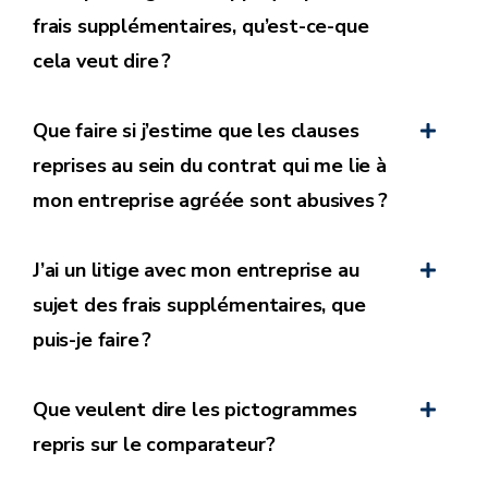
Si le contrat est conclu à durée indéterminée,
frais supplémentaires, qu’est-ce-que
l’entreprise peut se réserver le droit de modifier
cela veut dire ?
unilatéralement les frais supplémentaires, il lui
revient alors d’
informer le consommateur de ces
Que faire si j’estime que les clauses
modifications individuellement et de manière
reprises au sein du contrat qui me lie à
active.
À cette occasion l’entreprise doit informer
mon entreprise agréée sont abusives ?
l’utilisateur de manière claire et compréhensible,
notamment qu’
il a le droit de mettre fin au
contrat s’il n’est pas d’accord avec ces
J’ai un litige avec mon entreprise au
modifications ;
sujet des frais supplémentaires, que
es frais ne peuvent pas être appliqués de façon
puis-je faire ?
rétroactive ;
L’entreprise doit fournir
un document justifiant les
Que veulent dire les pictogrammes
montants réclamés
.
repris sur le comparateur?