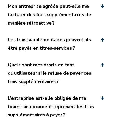
Mon entreprise agréée peut-elle me
Cela correspond à l’activité de
facturer des frais supplémentaires de
repassage en centrale.
manière rétroactive ?
Cela correspond à l’activité de
Les frais supplémentaires peuvent-ils
courses ménagères.
être payés en titres-services ?
Cela correspond à l’activité
Quels sont mes droits en tant
d’aide-ménagère à domicile.
qu’utilisateur si je refuse de payer ces
frais supplémentaires ?
Cela correspond à l’activité de
transport de personne à mobilité
réduite.
L’entreprise est-elle obligée de me
fournir un document reprenant les frais
supplémentaires à payer ?