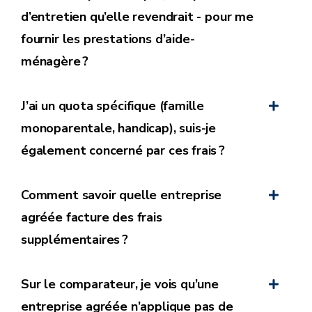
d’entretien qu’elle revendrait - pour me
fournir les prestations d’aide-
Les frais supplémentaires
ne peuvent
pas être
ménagère ?
payés au moyen de titres-services
;
L’entreprise doit informer préalablement l’utilisateur
J’ai un quota spécifique (famille
de manière claire et non équivoque de la mise en
monoparentale, handicap), suis-je
place ou de l’augmentation des frais
également concerné par ces frais ?
supplémentaires ;
L’entreprise
doit solliciter l’accord de
Comment savoir quelle entreprise
l’utilisateur
avant la mise en place de frais
supplémentaires.
agréée facture des frais
supplémentaires ?
Cela implique que ces frais doivent être rédigés
de
manière transparente, claire et compréhensible
dans le contrat (ou l’avenant) de l’utilisateur avec
Sur le comparateur, je vois qu’une
l’entreprise agréée ;
entreprise agréée n’applique pas de