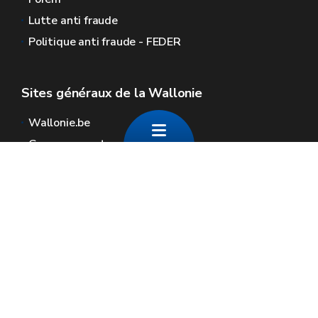
Lutte anti fraude
Politique anti fraude - FEDER
Sites généraux de la Wallonie
Wallonie.be
Gouvernement wallon
Service public de Wallonie
Wallex
Géoportail
Jobs
Nous contacter