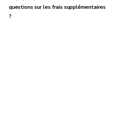
questions sur les frais supplémentaires
?
titresservices@forem.be
071/23.15.53