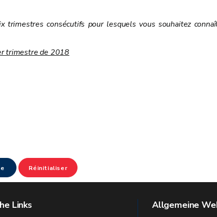
ix trimestres consécutifs pour lesquels vous souhaitez connaî
r trimestre de 2018
re
Réinitialiser
he Links
Allgemeine Web