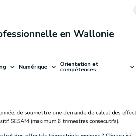
ofessionnelle en Wallonie
Orientation et
ung
Numérique
compétences
donnée, de soumettre une demande de calcul des effect
positif SESAM (maximum 6 trimestres consécutifs).
alcul des effectifs trimestriels moyens ? Cliquez ici