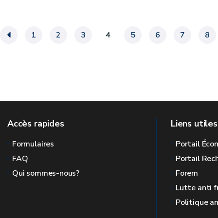
«
1
2
3
4
5
6
7
8
Accès rapides
Liens utiles
Formulaires
Portail Éc
FAQ
Portail Re
Qui sommes-nous?
Forem
Lutte anti 
Politique a