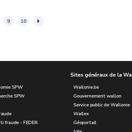
9
10
»
Sites généraux de la Wa
onomie SPW
Wallonie.be
cherche SPW
Gouvernement wallon
Service public de Wallonie
fraude
Wallex
nti fraude - FEDER
Géoportail
Jobs