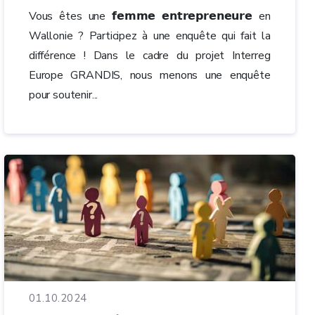
Vous êtes une 𝗳𝗲𝗺𝗺𝗲 𝗲𝗻𝘁𝗿𝗲𝗽𝗿𝗲𝗻𝗲𝘂𝗿𝗲 en
Wallonie ? Participez à une enquête qui fait la
différence ! Dans le cadre du projet Interreg
Europe GRANDIS, nous menons une enquête
pour soutenir...
01.10.2024