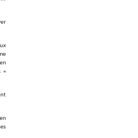
ver
aux
ime
 en
s «
ant
 en
des