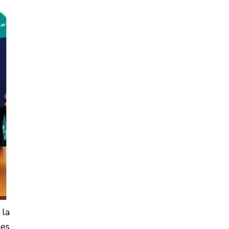
 la
les