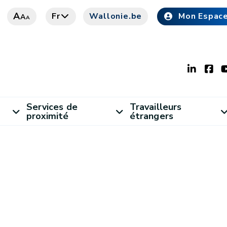
A
Fr
Wallonie.be
Mon Espac
A
A
Services de
Travailleurs
proximité
étrangers