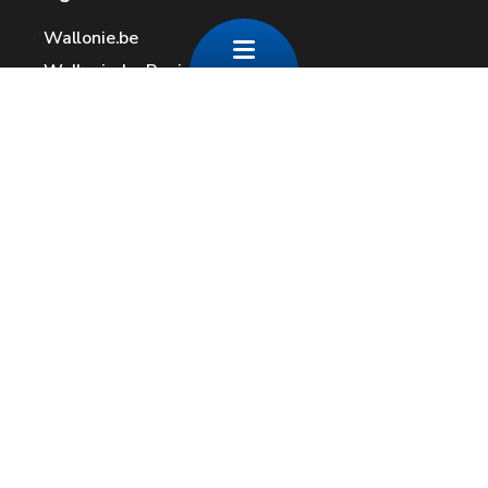
Wallonie.be
Wallonische Regierung
Öffentlicher Dienst der Wallonie
Wallex
Geoportal
Jobs
Kontaktieren Sie uns
Contact
Wallonische Räume
Presse