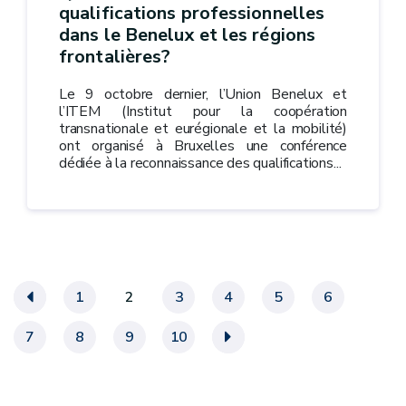
qualifications professionnelles
dans le Benelux et les régions
frontalières?
Le 9 octobre dernier, l’Union Benelux et
l’ITEM (Institut pour la coopération
transnationale et eurégionale et la mobilité)
ont organisé à Bruxelles une conférence
dédiée à la reconnaissance des qualifications...
«
1
2
3
4
5
6
7
8
9
10
»