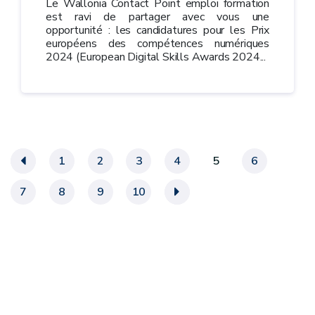
Le Wallonia Contact Point emploi formation
est ravi de partager avec vous une
opportunité : les candidatures pour les Prix
européens des compétences numériques
2024 (European Digital Skills Awards 2024...
«
1
2
3
4
5
6
7
8
9
10
»