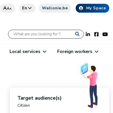
A
En
Wallonie.be
My Space
A
A
Local services
Foreign workers
Target audience(s)
Citizen