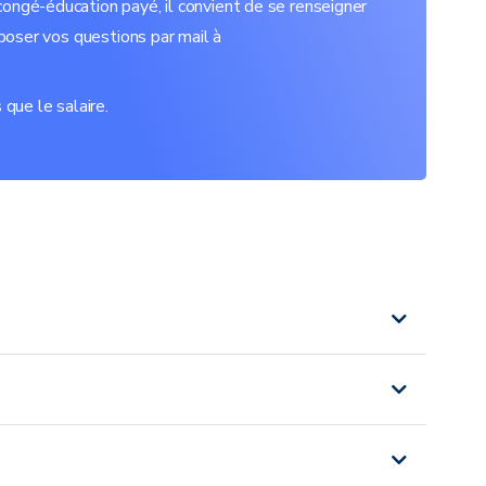
ongé-éducation payé, il convient de se renseigner
 poser vos questions par mail à
ue le salaire.