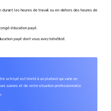
on durant les heures de travail ou en-dehors des heures de
u congé-éducation payé.
cation payé dont vous avez bénéficié.
e octroyé est limité à un plafond qui varie en
urs suivies et de votre situation professionnelle.
e.