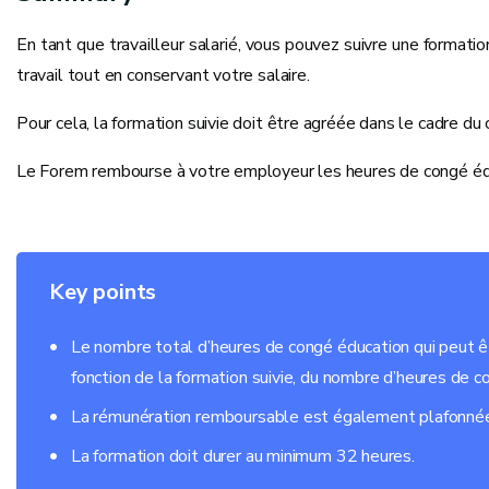
En tant que travailleur salarié, vous pouvez suivre une formati
travail tout en conservant votre salaire.
Pour cela, la formation suivie doit être agréée dans le cadre d
Le Forem rembourse à votre employeur les heures de congé édu
Key points
Le nombre total d’heures de congé éducation qui peut êtr
fonction de la formation suivie, du nombre d’heures de co
La rémunération remboursable est également plafonné
La formation doit durer au minimum 32 heures.