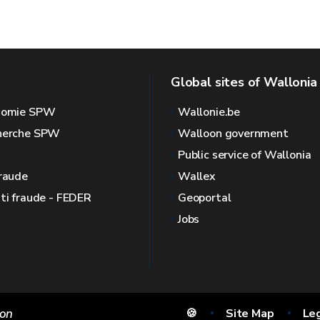
Global sites of Wallonia
onomie SPW
Wallonie.be
cherche SPW
Walloon government
Public service of Wallonia
fraude
Wallex
nti fraude - FEDER
Geoportal
Jobs
ion
🍪
Site Map
Le