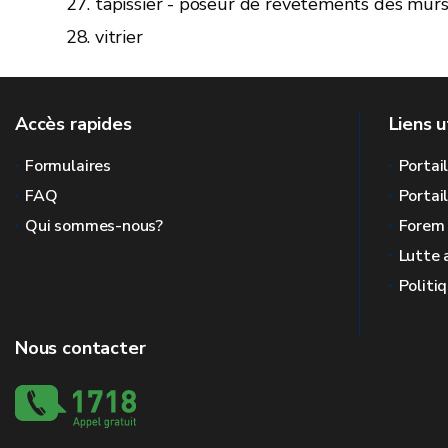
tapissier - poseur de revêtements des murs
vitrier
Accès rapides
Liens u
Formulaires
Portai
FAQ
Portai
Qui sommes-nous?
Forem
Lutte 
Politi
Nous contacter