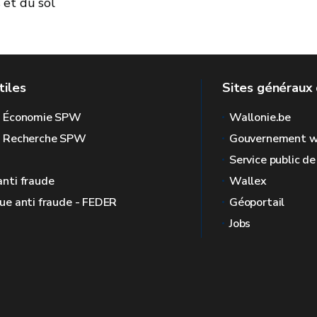
 et du sol
tiles
Sites généraux 
l Économie SPW
Wallonie.be
l Recherche SPW
Gouvernement w
Service public d
anti fraude
Wallex
que anti fraude - FEDER
Géoportail
Jobs