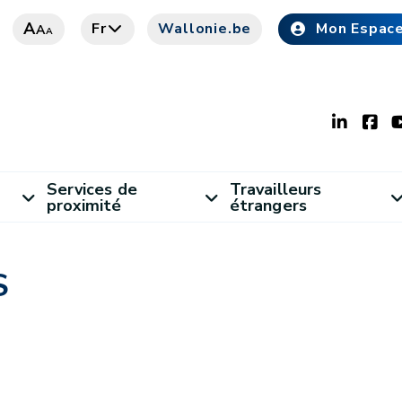
A
Fr
Wallonie.be
Mon Espac
A
A
Services de
Travailleurs
proximité
étrangers
S