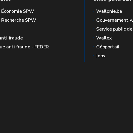
l Économie SPW
Wallonie.be
l Recherche SPW
Gouvernement w
Service public d
anti fraude
Wallex
que anti fraude - FEDER
Géoportail
Jobs