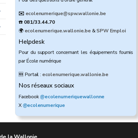
Pour des questions d'ordre général
✉️
ecolenumerique@spw.wallonie.be
☎️
081/33.44.70
🌍
ecolenumerique.wallonie.be
&
SPW Emploi
Helpdesk
Pour du support concernant les équipements fournis
par École numérique
🆕 Portail :
ecolenumerique.wallonie.be
Nos réseaux sociaux
Facebook
@ecolenumeriquewallonne
X
@ecolenumerique
de la Wallonie