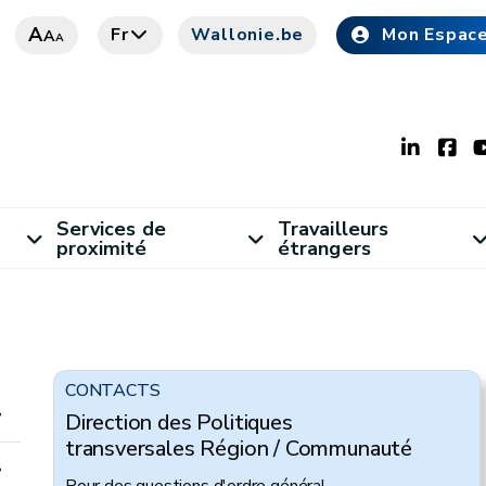
A
Fr
Wallonie.be
Mon Espac
A
A
Services de
Travailleurs
proximité
étrangers
CONTACTS
Direction des Politiques
transversales Région / Communauté