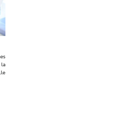
les
 la
lle