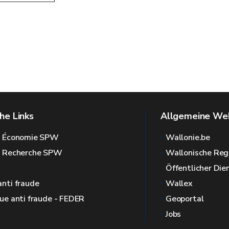
he Links
Allgemeine Web
l Économie SPW
Wallonie.be
l Recherche SPW
Wallonische Reg
Öffentlicher Die
anti fraude
Wallex
que anti fraude - FEDER
Geoportal
Jobs