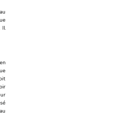
(au
que
 Il
 en
que
oit
oir
our
asé
 au