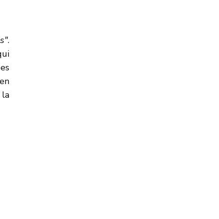
ls"
.
qui
des
 en
 la