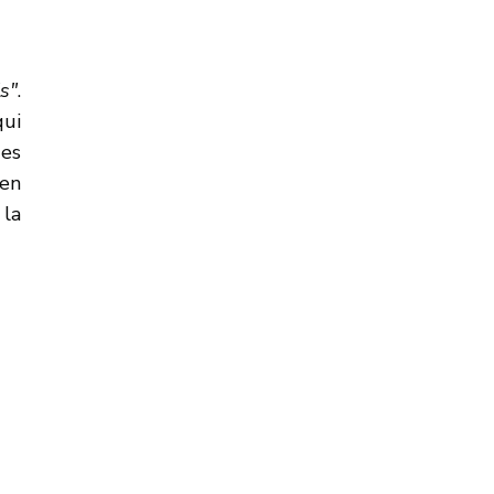
ls"
.
qui
des
 en
 la