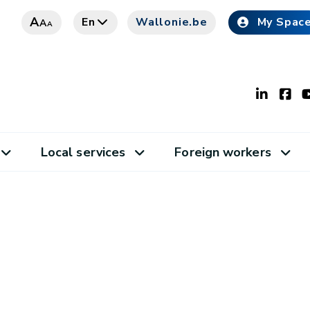
A
En
Wallonie.be
My Spac
A
A
Local services
Foreign workers