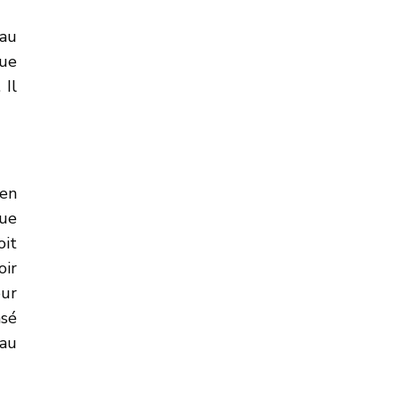
(au
que
 Il
 en
que
oit
oir
our
asé
 au