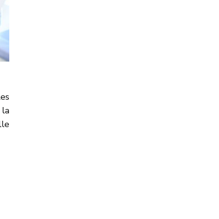
les
 la
lle