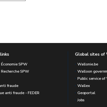
links
Global sites of
l Économie SPW
Wallonie.be
l Recherche SPW
Walloon govern
Public service of
anti fraude
Wallex
que anti fraude - FEDER
Geoportal
Jobs