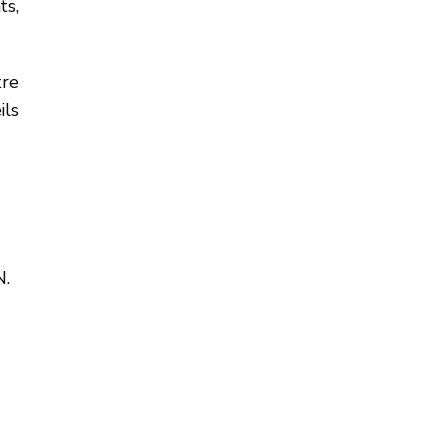
ts,
tre
ils
N.