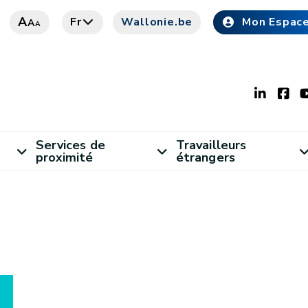
A
Fr
Wallonie.be
Mon Espac
A
A
Services de
Travailleurs
proximité
étrangers