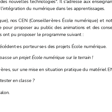
des nouvelles technologies". Il s'adresse aux enseignan
 l'intégration du numérique dans les apprentissages.
ue), nos CEN (Conseiller·ère·s École numérique) et no
e pour proposer au public des animations et des conse
Ils ont pu proposer le programme suivant :
écédent·e·s porteur·se·s des projets École numérique.
asse un projet École numérique sur le terrain !
r·ère·s, sur une mise en situation pratique du matériel E
tester en classe ?
alon.