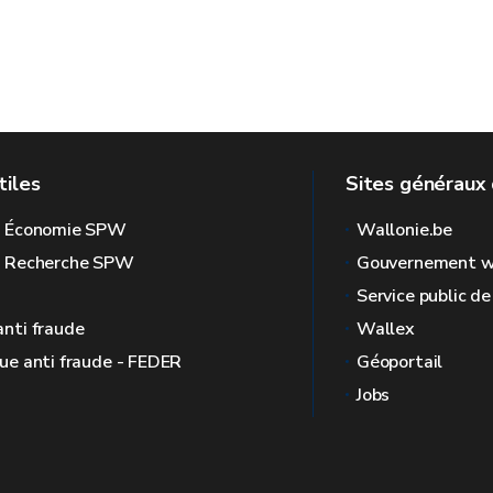
tiles
Sites généraux 
l Économie SPW
Wallonie.be
l Recherche SPW
Gouvernement w
Service public d
anti fraude
Wallex
que anti fraude - FEDER
Géoportail
Jobs