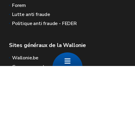
Forem
Lutte anti fraude
Politique anti fraude - FEDER
Sites généraux de la Wallonie
Wallonie.be
Gouvernement wallon
Service public de Wallonie
Wallex
Géoportail
Jobs
Nous contacter