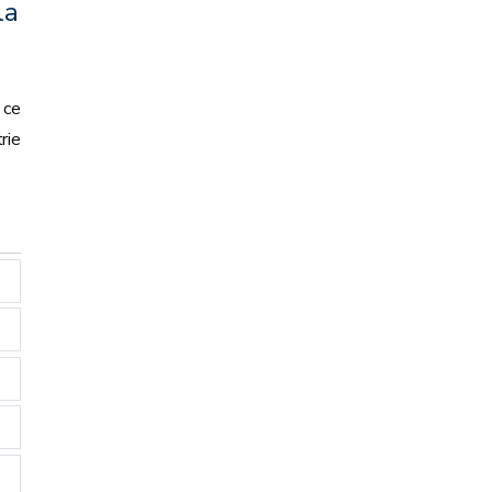
la
 ce
rie