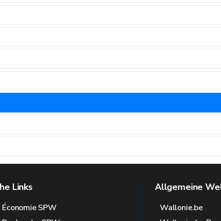
he Links
Allgemeine Web
l Économie SPW
Wallonie.be