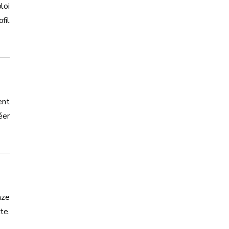
loi
fil
ent
éer
nze
te.