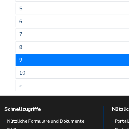
5
6
7
8
9
10
»
Schnellzugriffe
Nützlic
Nützliche Formulare und Dokumente
Portai