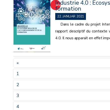
Industrie 4.0 : Ecos
WEITER
formation
22. JANUAR 2021
Dans le cadre du projet Inter
rapport descriptif du contexte
4.0. Il nous apparait en effet imp
«
1
2
3
4