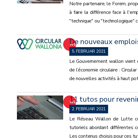
Notre partenaire, le Forem, prop
à faire la différence face à l'e
"technique" ou "technologique" co
De nouveaux emplois 
WEITER
5. FEBRUAR 2021
Le Gouvernement wallon vient d
de l’économie circulaire : Circu
de nouvelles activités à haut po
11 tutos pour reven
WEITER
2. FEBRUAR 2021
Le Réseau Wallon de Lutte con
tutoriels abordant différentes 
Les contenus choisis pour ces tu