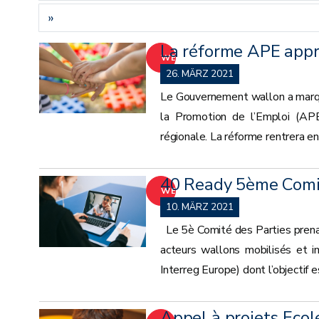
»
La réforme APE app
WEITER
26. MÄRZ 2021
Le Gouvernement wallon a marqué
la Promotion de l’Emploi (APE
régionale. La réforme rentrera en
40 Ready 5ème Comit
WEITER
10. MÄRZ 2021
Le 5è Comité des Parties prenant
acteurs wallons mobilisés et i
Interreg Europe) dont l’objectif 
Appel à projets Ecol