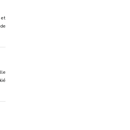
 et
 de
lle
lié