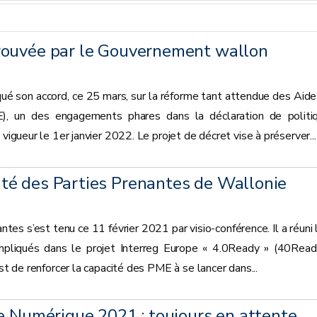
rouvée par le Gouvernement wallon
 son accord, ce 25 mars, sur la réforme tant attendue des Aide
), un des engagements phares dans la déclaration de politi
 vigueur le 1er janvier 2022. Le projet de décret vise à préserver...
é des Parties Prenantes de Wallonie
es s’est tenu ce 11 février 2021 par visio-conférence. Il a réuni 
mpliqués dans le projet Interreg Europe « 4.0Ready » (40Read
est de renforcer la capacité des PME à se lancer dans...
e Numérique 2021 : toujours en attente