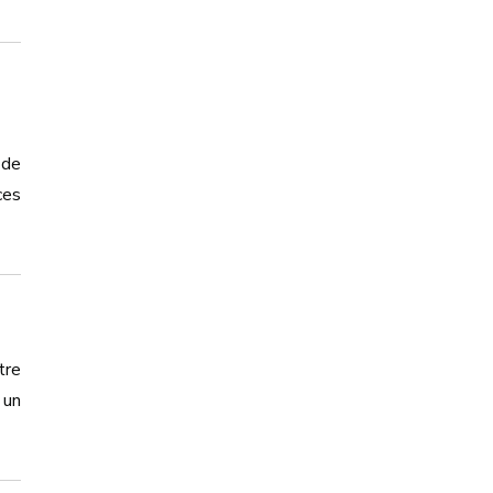
 de
ces
tre
 un