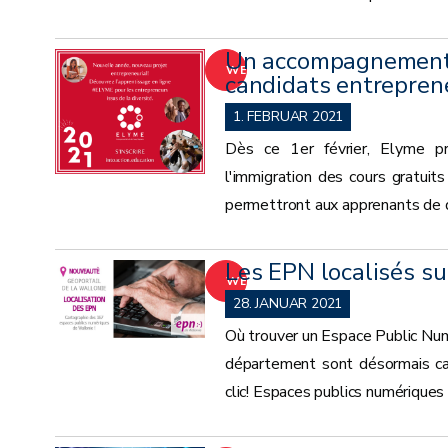
Un accompagnement e
WEITER
candidats entreprene
1. FEBRUAR 2021
Dès ce 1er février, Elyme pr
l'immigration des cours gratuit
permettront aux apprenants de dé
Les EPN localisés su
WEITER
28. JANUAR 2021
Où trouver un Espace Public Nu
département sont désormais car
clic! Espaces publics numériques 