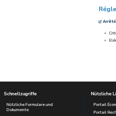
Régl
Arrêté
Crit
Elé
Schnellzugriffe
Nützliche L
Nützliche Formulare und
Portail Éc
Dokumente
Portail Re