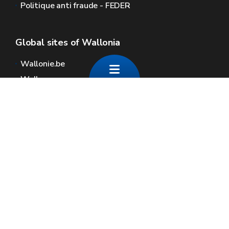
Politique anti fraude - FEDER
Global sites of Wallonia
Wallonie.be
Walloon government
Public service of Wallonia
Wallex
Geoportal
Jobs
Contact us