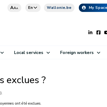
A
En
Wallonie.be
My Spac
A
A
Local services
Foreign workers
s exclues ?
).
moyennes ont été exclues.