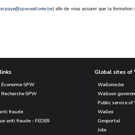
ion.paye@spw.wallonie.be
) afin de vous assurer que la formation
links
Global sites of
l Économie SPW
Wallonie.be
l Recherche SPW
Walloon govern
Public service of
anti fraude
Wallex
que anti fraude - FEDER
Geoportal
Jobs