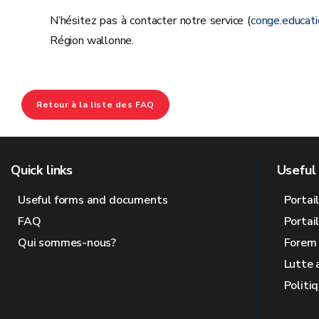
N’hésitez pas à contacter notre service (
conge.educat
Région wallonne.
Retour à la liste des FAQ
Quick links
Useful 
Useful forms and documents
Portai
FAQ
Portai
Qui sommes-nous?
Forem
Lutte 
Politi