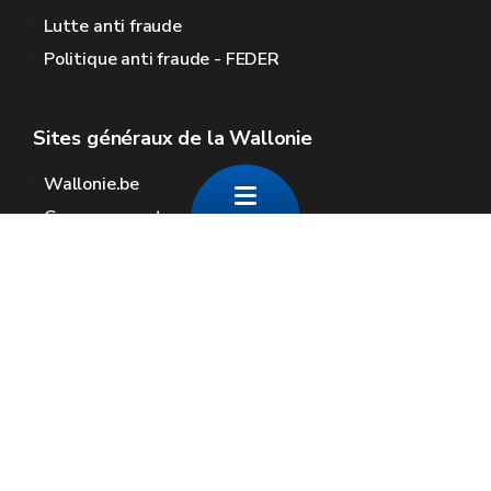
Lutte anti fraude
Politique anti fraude - FEDER
Sites généraux de la Wallonie
Wallonie.be
Gouvernement wallon
Service public de Wallonie
Wallex
Géoportail
Jobs
Nous contacter