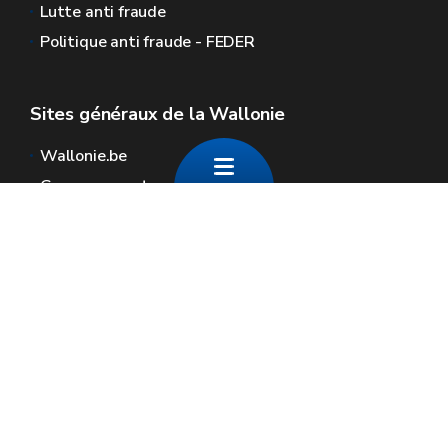
Lutte anti fraude
Politique anti fraude - FEDER
Sites généraux de la Wallonie
Wallonie.be
Gouvernement wallon
Service public de Wallonie
Wallex
Géoportail
Jobs
Nous contacter