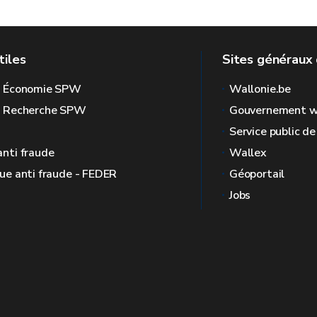
tiles
Sites généraux 
l Économie SPW
Wallonie.be
l Recherche SPW
Gouvernement w
Service public d
anti fraude
Wallex
que anti fraude - FEDER
Géoportail
Jobs