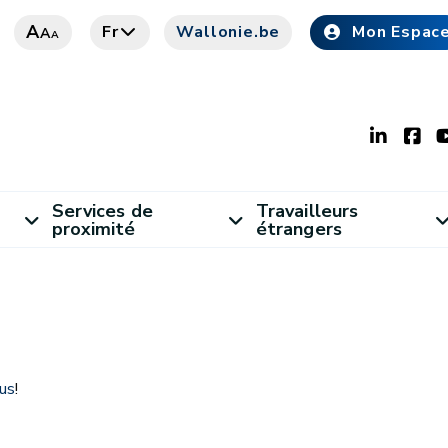
A
Fr
Wallonie.be
Mon Espac
A
A
Services de
Travailleurs
proximité
étrangers
ous
!