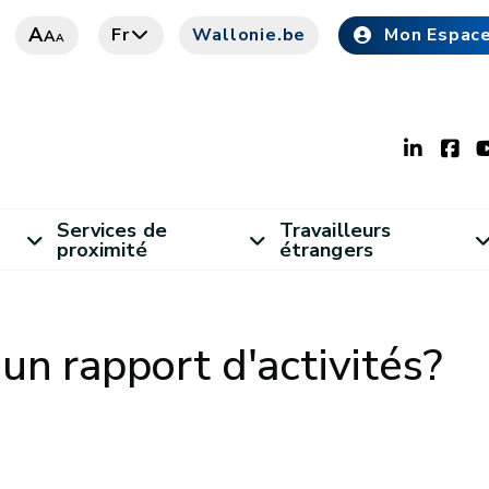
A
Fr
Wallonie.be
Mon Espac
A
A
Services de
Travailleurs
proximité
étrangers
un rapport d'activités?