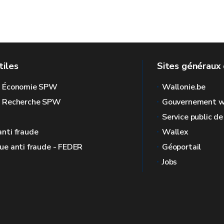
tiles
Sites généraux 
l Économie SPW
Wallonie.be
l Recherche SPW
Gouvernement w
Service public d
anti fraude
Wallex
que anti fraude - FEDER
Géoportail
Jobs