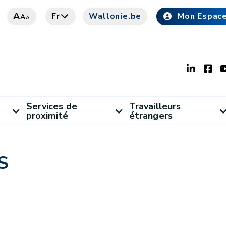
A
Fr
Wallonie.be
Mon Espac
A
A
Services de
Travailleurs
proximité
étrangers
S