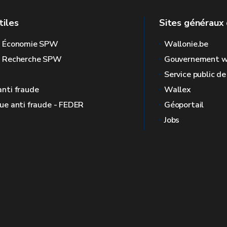
tiles
Sites généraux 
l Économie SPW
Wallonie.be
l Recherche SPW
Gouvernement w
Service public d
anti fraude
Wallex
que anti fraude - FEDER
Géoportail
Jobs