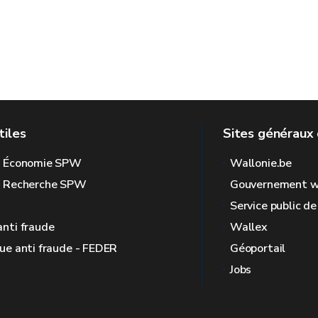
tiles
Sites généraux 
l Économie SPW
Wallonie.be
l Recherche SPW
Gouvernement w
Service public d
anti fraude
Wallex
que anti fraude - FEDER
Géoportail
Jobs