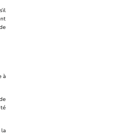
’il
ont
 de
e à
 de
ité
 la