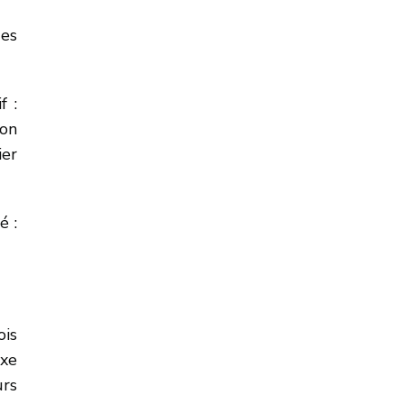
ges
f :
lon
ier
é :
ois
axe
urs