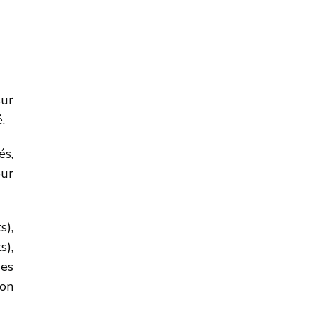
sur
.
és,
our
s),
s),
des
ion