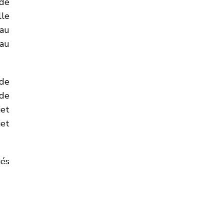
 de
lle
 au
’au
 de
de
et
jet
iés