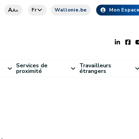
A
Fr
Wallonie.be
Mon Espac
A
A
Services de
Travailleurs
proximité
étrangers