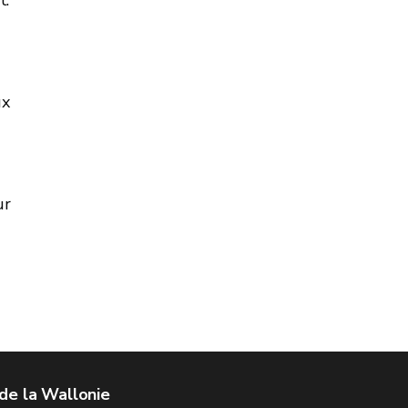
ux
ur
de la Wallonie