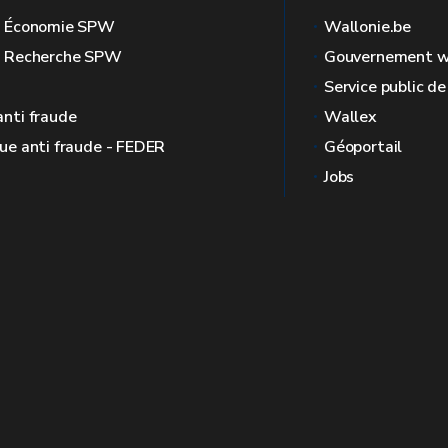
l Économie SPW
Wallonie.be
l Recherche SPW
Gouvernement w
Service public d
anti fraude
Wallex
que anti fraude - FEDER
Géoportail
Jobs