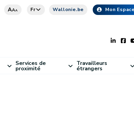
A
Fr
Wallonie.be
Mon Espac
A
A
Services de
Travailleurs
proximité
étrangers