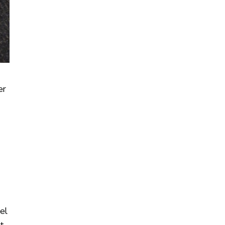
er
el
t.