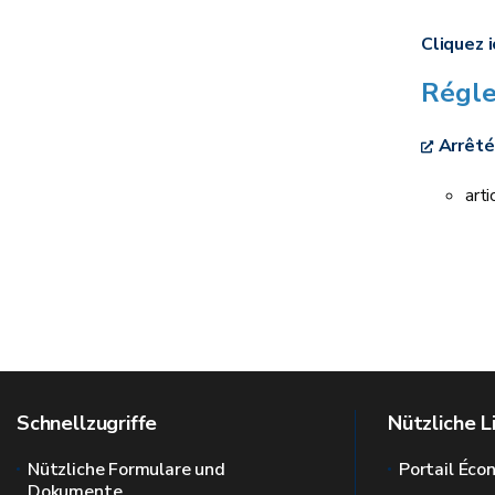
Cliquez i
Régl
Arrêté
art
Schnellzugriffe
Nützliche L
Nützliche Formulare und
Portail Éc
Dokumente