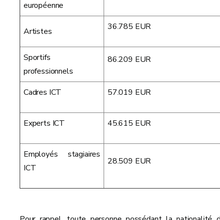
européenne
36.785 EUR
Artistes
Sportifs
86.209 EUR
professionnels
Cadres ICT
57.019 EUR
Experts ICT
45.615 EUR
Employés stagiaires
28.509 EUR
ICT
Pour rappel, toute personne possédant la nationalité d