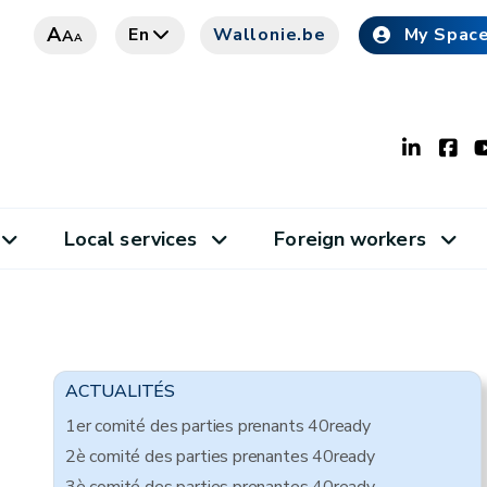
A
En
Wallonie.be
My Spac
A
A
Local services
Foreign workers
ACTUALITÉS
1er comité des parties prenants 40ready
2è comité des parties prenantes 40ready