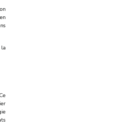
ion
 en
ons
 la
 Ce
ier
gie
ats