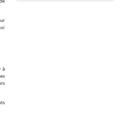
 de
our
si
9 à
des
urs
nts