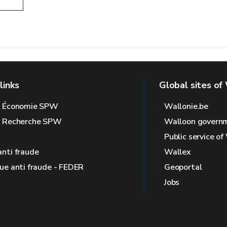
links
Global sites of
l Économie SPW
Wallonie.be
l Recherche SPW
Walloon govern
Public service of
anti fraude
Wallex
que anti fraude - FEDER
Geoportal
Jobs