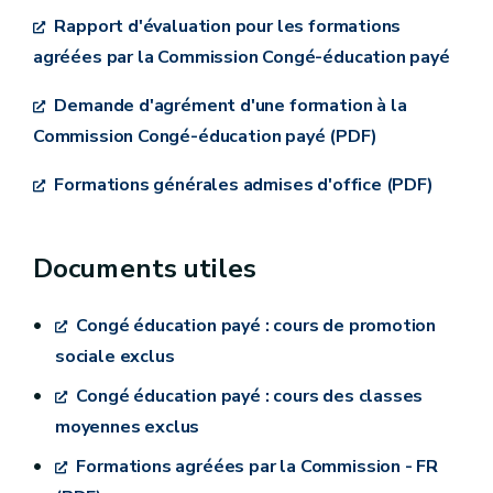
section 6 – Octroi du congé-éducation payé
Rapport d'évaluation pour les formations
dans le cadre de la formation permanente des
agréées par la Commission Congé-éducation payé
travailleurs – du chapitre IV de la loi de
Demande d'agrément d'une formation à la
redressement du 22 janvier 1985 contenant des
Commission Congé-éducation payé (PDF)
dispositions sociales
Formations générales admises d'office (PDF)
Arrêté royal du 27 août 1993 portant
modification de la liste des formations qui
L'enseignement pour adultes
entrent en ligne de compte pour le congé-
Documents utiles
éducation payé
Certains cours ont néanmoins été exclus
Arrêté royal du 10 novembre 2006 fixant les
Congé éducation payé : cours de promotion
modalités d’octroi du congé-éducation payé aux
sociale exclus
travailleurs présentant des examens organisés
Congé éducation payé : cours des classes
par les autorités fédérées dans le cadre d’un
moyennes exclus
système de certification des compétences
Formations agréées par la Commission - FR