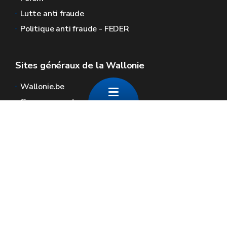
Lutte anti fraude
Politique anti fraude - FEDER
Sites généraux de la Wallonie
Wallonie.be
Gouvernement wallon
Service public de Wallonie
Wallex
Géoportail
Jobs
Nous contacter