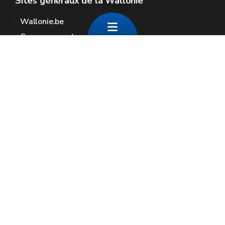
Sites généraux de la Wallonie
Wallonie.be
Gouvernement wallon
Service public de Wallonie
Wallex
Géoportail
Jobs
Nous contacter
Contact
Espaces Wallonie
Presse