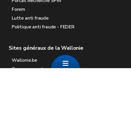
Portail Recherche SPW
Forem
Lutte anti fraude
Politique anti fraude - FEDER
Sites généraux de la Wallonie
Wallonie.be
Gouvernement wallon
Service public de Wallonie
Wallex
Géoportail
Jobs
Nous contacter