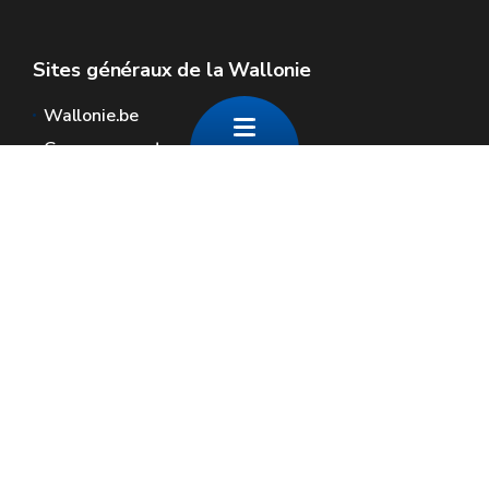
Sites généraux de la Wallonie
Wallonie.be
Gouvernement wallon
Service public de Wallonie
Wallex
Géoportail
Jobs
Nous contacter