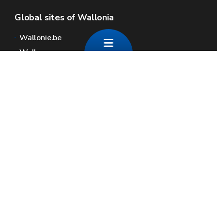
Global sites of Wallonia
Wallonie.be
Walloon government
Public service of Wallonia
Wallex
Geoportal
Jobs
Contact us
Contact