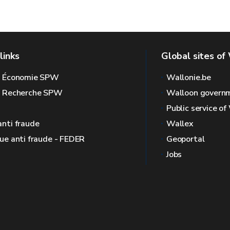
links
Global sites of
l Économie SPW
Wallonie.be
l Recherche SPW
Walloon govern
Public service of
anti fraude
Wallex
que anti fraude - FEDER
Geoportal
Jobs