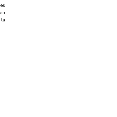
des
 en
 la