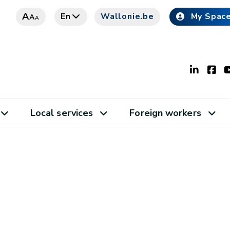
A
En
Wallonie.be
My Spac
A
A
Local services
Foreign workers