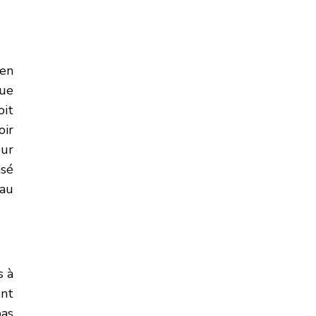
 en
que
oit
oir
our
asé
 au
s à
ent
pas