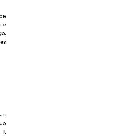
 de
que
ge.
mes
(au
que
 Il