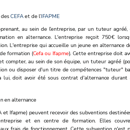
s des
CEFA
et de l’
IFAPME
pprenant, au sein de l’entreprise, par un tuteur agréé,
mation en alternance. L'entreprise reçoit 750€ lors
on. L'entreprise qui accueille un jeune en alternance d
de formation (
Cefa ou Ifapme
). Cette entreprise doit av
t compter, au sein de son équipe, un tuteur agréé (p
ation ou disposer d'un titre de compétences "tuteur" b
 lui, doit avoir été sous contrat d'alternance durant
n en alternance
 et Ifapme) peuvent recevoir des subventions destinée
entreprise et en centre de formation. Elles couvr
t aux frais de fonctionnement. Cette subvention n'est 